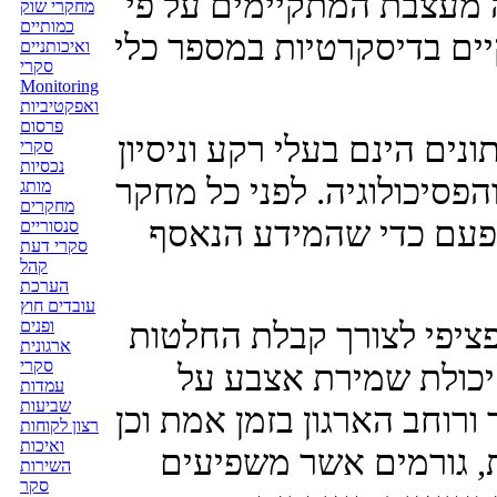
 מעצבת המתקיימים על פי
מחקרי שוק
כמותיים
יים בדיסקרטיות במספר כלי
ואיכותניים
סקרי
Monitoring
ואפקטיביות
פרסום
ים הינם בעלי רקע וניסיון
סקרי
נכסיות
פסיכולוגיה. לפני כל מחקר
מותג
מחקרים
פעם כדי שהמידע הנאסף
סנסוריים
סקרי דעת
קהל
הערכת
עובדים חוץ
יפי לצורך קבלת החלטות
ופנים
ארגונית
סקרי
 יכולת שמירת אצבע על
עמדות
שביעות
רוחב הארגון בזמן אמת וכן
רצון לקוחות
ואיכות
, גורמים אשר משפיעים
השירות
סקר