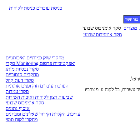
כניסת עובדים
כניסת לקוחות
צור קשר
מוצרים
סקר אומניבוס שבועי
סקר אומניבוס שבועי
מחקרי שוק כמותיים ואיכותניים
סקרי Monitoring ואפקטיביות פרסום
סקרי נכסיות מותג
מחקרים סנסוריים
סקרי דעת קהל
הערכת עובדים חוץ ופנים ארגונית
 עשרות, כל לקוח ע"פ צרכיו.
סקרי עמדות
שביעות רצון לקוחות ואיכות השירות
סקר אומניבוס שבועי
איסוף נתונים
עריכת, הקלדת וקידוד שאלונים ומבחנים
מחקרי לקוח סמוי