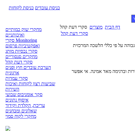
כניסת עובדים
כניסת לקוחות
ר
דף הבית
מוצרים
סקרי דעת קהל
מחקרי שוק כמותיים
סקרי דעת קהל
ואיכותניים
סקרי Monitoring
בוהה על פי כללי הלשכה המרכזית
ואפקטיביות פרסום
סקרי נכסיות מותג
מחקרים סנסוריים
סקרי דעת קהל
הערכת עובדים חוץ ופנים
רות ובדגימה מאד אמינה. אי אפשר
ארגונית
סקרי עמדות
שביעות רצון לקוחות ואיכות
השירות
סקר אומניבוס שבועי
איסוף נתונים
עריכת, הקלדת וקידוד
שאלונים ומבחנים
מחקרי לקוח סמוי