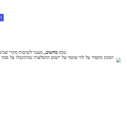
דף
, מעבר לשיטות סקרי שביעות רצון פיתח מתודולוגיה חדשה בעזרת טכנולוגיה שפותחה במיוחד עבורנו לבדיקת שביעות רצון הלקוח וקבלת חוות דעתו על המוצר וחווית הרכישה.
מכון
מחשוב
,
המכון מקפיד על לווי שוטף של יישום ההמלצות שהתקבלו על סמך ה