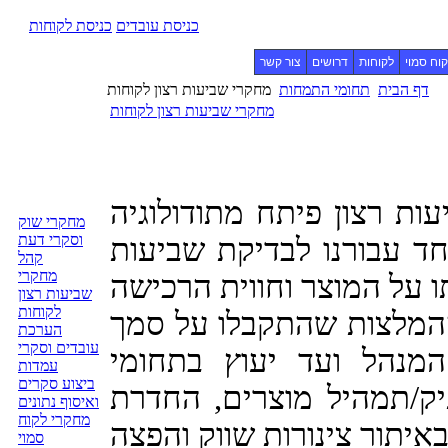
כניסת עובדים
כניסת לקוחות
וח סמוי
לקוחות
דרושים
צור קשר
דף הבית
תחומי התמחות
מחקרי שביעות רצון לקוחות
מחקרי שביעות רצון לקוחות
ות רצון פיתח מתודולוגיה
מחקרי שוק
וסקרי דעת
ד עבורנו לבדיקת שביעות
קהל
מחקרי
שביעות רצון
לקוחות
 ההמלצות שהתקבלו על סמך
הערכת
עובדים וסקרי
מנהל ועד יעוץ בתחומי
עמדות
ביצוע סקרים
תיק/תמהיל מוצרים, החדרת
ואיסוף נתונים
מחקרי לקוח
סמוי